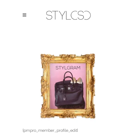
[pmpro_member_profile_edit]