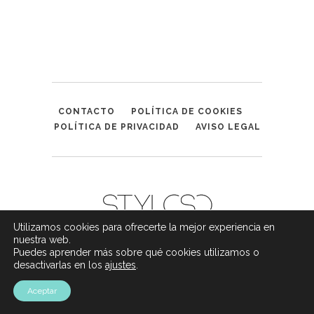
CONTACTO
POLÍTICA DE COOKIES
POLÍTICA DE PRIVACIDAD
AVISO LEGAL
Utilizamos cookies para ofrecerte la mejor experiencia en
nuestra web.
Puedes aprender más sobre qué cookies utilizamos o
desactivarlas en los
ajustes
.
Aceptar