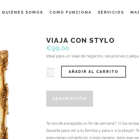
QUIENES SOMOS
COMO FUNCIONA
SERVICIOS
MA
VIAJA CON STYLO
€
99,00
Ideal para un viaje de negocios, vacaciones o peq
AÑADIR AL CARRITO
VIAJA
CON
STYLO
cantidad
DESCRIPCIÓN
Te vas de escapada un fin de semana?. O las ansi
llevarte para ver a tu familia y para ir a la playa?
esas cenas románticas, o esos paseos, para que vay