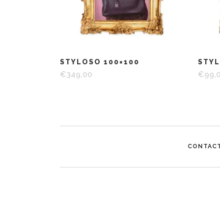
STYLOSO 100×100
STY
€
349,00
€
99,
CONTAC